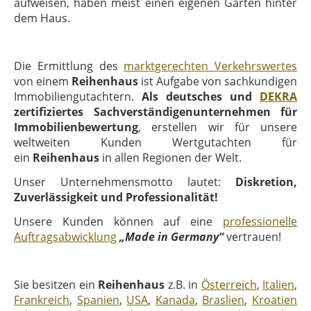
aufweisen, haben meist einen eigenen Garten hinter
dem Haus.
Die Ermittlung des
marktgerechten Verkehrswertes
von einem
Reihenhaus
ist Aufgabe von sachkundigen
Immobiliengutachtern.
Als deutsches und
DEKRA
zertifiziertes Sachverständigenunternehmen für
Immobilienbewertung
, erstellen wir für unsere
weltweiten Kunden Wertgutachten für
ein
Reihenhaus
in allen Regionen der Welt.
Unser Unternehmensmotto lautet:
Diskretion,
Zuverlässigkeit und Professionalität!
Unsere Kunden können auf eine
professionelle
Auftragsabwicklung
„Made in Germany“
vertrauen!
Sie besitzen ein
Reihenhaus
z.B. in
Österreich
,
Italien
,
Frankreich
,
Spanien
,
USA
,
Kanada
,
Braslien
,
Kroatien