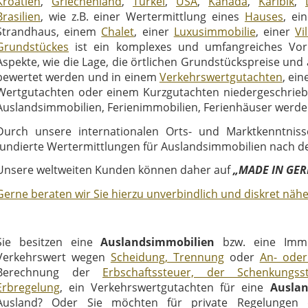
Kroatien
,
Griechenland
,
Türkei
,
USA
,
Kanada
,
Karibik
,
Brasilien
, wie z.B. einer Wertermittlung eines
Hauses
, ei
Strandhaus, einem
Chalet
, einer
Luxusimmobilie
, einer
Vil
Grundstückes
ist ein komplexes und umfangreiches Vor
Aspekte, wie die Lage, die örtlichen Grundstückspreise und
bewertet werden und in einem
Verkehrswertgutachten
, ein
Wertgutachten oder einem Kurzgutachten niedergeschrie
Auslandsimmobilien, Ferienimmobilien, Ferienhäuser werde
Durch unsere internationalen Orts- und Marktkenntnisse
fundierte Wertermittlungen für Auslandsimmobilien nach deu
Unsere weltweiten Kunden können daher auf
„MADE IN GE
Gerne beraten wir Sie hierzu unverbindlich und diskret nähe
Sie besitzen eine
Auslandsimmobilien
bzw. eine Immo
Verkehrswert wegen
Scheidung, Trennung
oder
An- oder
Berechnung der
Erbschaftssteuer, der Schenkungsste
Erbregelung
, ein Verkehrswertgutachten für eine
Auslan
Ausland? Oder Sie möchten für private Regelungen 