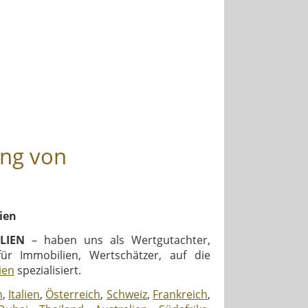
ung von
ien
LIEN
– haben uns als Wertgutachter,
für Immobilien, Wertschätzer, auf die
ien
spezialisiert.
n
,
Italien
,
Österreich
,
Schweiz
,
Frankreich
,