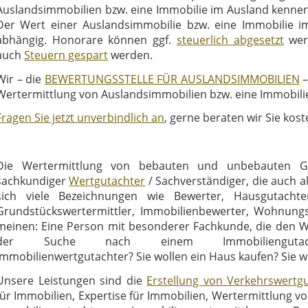
Auslandsimmobilien bzw. eine Immobilie im Ausland kennen
Der Wert einer Auslandsimmobilie bzw. eine Immobilie i
abhängig. Honorare können ggf.
steuerlich abgesetzt
werd
auch
Steuern gespart
werden.
Wir – die
BEWERTUNGSSTELLE FÜR AUSLANDSIMMOBILIEN
–
Wertermittlung von Auslandsimmobilien bzw. eine Immobili
Fragen Sie jetzt unverbindlich an
, gerne beraten wir Sie kost
Die Wertermittlung von bebauten und unbebauten G
sachkundiger
Wertgutachter
/ Sachverständiger, die auch a
sich viele Bezeichnungen wie Bewerter, Hausgutachter
Grundstückswertermittler, Immobilienbewerter, Wohnungss
meinen: Eine Person mit besonderer Fachkunde, die den Wer
der Suche nach einem Immobiliengutachter,
Immobilienwertgutachter? Sie wollen ein Haus kaufen? Sie w
Unsere Leistungen sind die
Erstellung von Verkehrswertg
für Immobilien, Expertise für Immobilien, Wertermittlung v