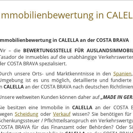
Immobilienbewertung in CALEL
Immobilienbewertung in CALELLA an der COSTA BRAVA
Wir – die
BEWERTUNGSSTELLE FÜR AUSLANDSIMMOBIL
Tasador de inmuebles auf die unabhängige Verkehrswerter
der COSTA BRAVA spezialisiert.
Durch unsere Orts- und Marktkenntnisse in den
Spanien
Umgebung ist es uns möglich, detaillierte und fundiert
in
CALELLA
an der COSTA BRAVA nach deutschen Richtlinien 
Unsere weltweiten Kunden können daher auf
„MADE IN GE
Sie besitzen eine Immobilie in
CALELLA
an der COSTA B
wegen
Scheidung
oder
Verkauf
wissen? Sie benötigen fü
Schenkungssteuer / Pflichtteilsanspruch ein Verkehrswertg
COSTA BRAVA für das Finanzamt oder Behörden? Oder Si