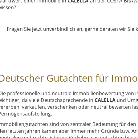
Marktwert einer Immobilie in
CALELLA
an der COSTA BRAVA 
wissen?
Fragen Sie jetzt unverbindlich an, gerne beraten wir Sie 
Deutscher Gutachten für Immobi
Die professionelle und neutrale Immobilienbewertung von 
wichtiger, da viele Deutschsprechende in
CALELLA
und Umge
vererben, verkaufen, verschenken oder neutral bewerten las
Vermögensaufstellung.
Immobiliengutachten sind von zentraler Bedeutung für den K
den letzten Jahren kamen aber immer mehr Gründe bzw. Anl
neutralen und rechtssicheren Verkehrswertgutachten hinzu, 