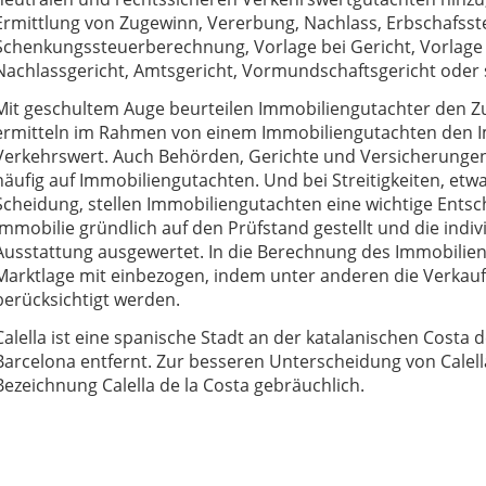
Ermittlung von Zugewinn, Vererbung, Nachlass, Erbschafss
Schenkungssteuerberechnung, Vorlage bei Gericht, Vorlage b
Nachlassgericht, Amtsgericht, Vormundschaftsgericht oder
Mit geschultem Auge beurteilen Immobiliengutachter den Z
ermitteln im Rahmen von einem Immobiliengutachten den I
Verkehrswert. Auch Behörden, Gerichte und Versicherungen
häufig auf Immobiliengutachten. Und bei Streitigkeiten, e
Scheidung, stellen Immobiliengutachten eine wichtige Entsc
Immobilie gründlich auf den Prüfstand gestellt und die ind
Ausstattung ausgewertet. In die Berechnung des Immobilienw
Marktlage mit einbezogen, indem unter anderen die Verkauf
berücksichtigt werden.
Calella ist eine spanische Stadt an der katalanischen Costa
Barcelona entfernt. Zur besseren Unterscheidung von Calella 
Bezeichnung Calella de la Costa gebräuchlich.