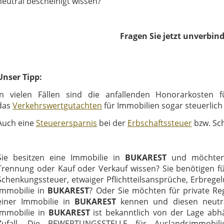
neutral bescheinigt wissen?
Fragen Sie jetzt unverbind
Unser Tipp:
In vielen Fällen sind die anfallenden Honorarkosten 
das
Verkehrswertgutachten
für Immobilien sogar steuerlich
Auch eine
Steuerersparnis
bei der
Erbschaftssteuer
bzw. Sch
Sie besitzen eine Immobilie in
BUKAREST
und möchten
Trennung oder Kauf oder Verkauf wissen? Sie benötigen fü
Schenkungssteuer, etwaiger Pflichtteilsansprüche, Erbrege
Immobilie in
BUKAREST
? Oder Sie möchten für private R
einer Immobilie in
BUKAREST
kennen und diesen neutra
Immobilie in
BUKAREST
ist bekanntlich von der Lage abh
Zufall. Die BEWERTUNGSSTELLE für Auslandsimmobilie