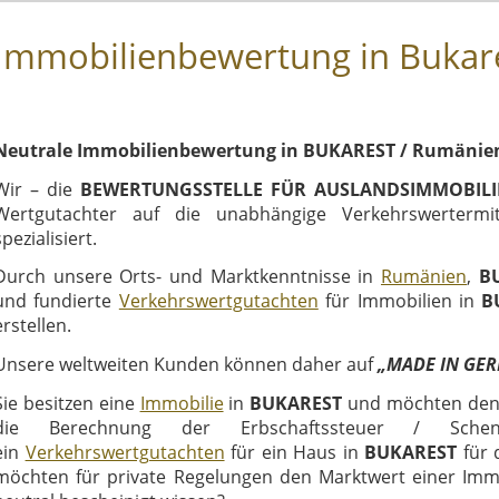
Immobilienbewertung in Bukar
Neutrale Immobilienbewertung in BUKAREST / Rumänie
Wir – die
BEWERTUNGSSTELLE FÜR AUSLANDSIMMOBIL
Wertgutachter auf die unabhängige Verkehrswerterm
spezialisiert.
Durch unsere Orts- und Marktkenntnisse in
Rumänien
,
B
und fundierte
Verkehrswertgutachten
für Immobilien in
B
erstellen.
Unsere weltweiten Kunden können daher auf
„MADE IN GE
Sie besitzen eine
Immobilie
in
BUKAREST
und möchten den V
die Berechnung der Erbschaftssteuer / Schenku
ein
Verkehrswertgutachten
für ein Haus in
BUKAREST
für 
möchten für private Regelungen den Marktwert einer Imm