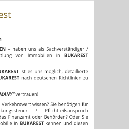
est
n
IEN
– haben uns als Sachverständiger /
ittlung von Immobilien in
BUKAREST
UKAREST
ist es uns möglich, detaillierte
UKAREST
nach deutschen Richtlinien zu
RMANY“
vertrauen!
erkehrswert wissen? Sie benötigen für
ngssteuer / Pflichtteilsanspruch
das Finanzamt oder Behörden? Oder Sie
obilie in
BUKAREST
kennen und diesen