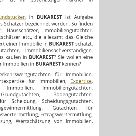
undstücken
in
BUKAREST
ist Aufgabe
ls Schätzer bezeichnet werden. So finden
, Hausschätzer, Immobiliengutachter,
chätzer etc., die allesamt das Gleiche
rt einer Immobilie in
BUKAREST
schätzt.
chter, Immobiliensachverständigen,
us kaufen in
BUKAREST
? Sie wollen eine
er Immobilien in
BUKAREST
kennen?
rkehrswertgutachten für Immobilien,
rtexpertise für Immobilien,
Expertise
,
Immobilien, Immobiliengutachten,
 Grundgutachten, Bodengutachten,
für Scheidung, Scheidungsgutachten,
winnermittlung, Gutachten für
swertermittlung, Ertragswertermittlung,
tzung, Wertschätzung von Immobilien,