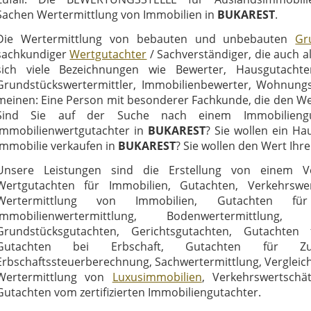
Sachen Wertermittlung von Immobilien in
BUKAREST
.
Die Wertermittlung von bebauten und unbebauten
Gr
sachkundiger
Wertgutachter
/ Sachverständiger, die auch a
sich viele Bezeichnungen wie Bewerter, Hausgutachter
Grundstückswertermittler, Immobilienbewerter, Wohnungss
meinen: Eine Person mit besonderer Fachkunde, die den We
Sind Sie auf der Suche nach einem Immobilienguta
Immobilienwertgutachter in
BUKAREST
? Sie wollen ein Ha
Immobilie verkaufen in
BUKAREST
? Sie wollen den Wert Ihr
Unsere Leistungen sind die Erstellung von einem Ve
Wertgutachten für Immobilien, Gutachten, Verkehrswe
Wertermittlung von Immobilien, Gutachten für 
Immobilienwertermittlung, Bodenwertermittlung,
Grundstücksgutachten, Gerichtsgutachten, Gutachten 
Gutachten bei Erbschaft, Gutachten für Zuge
Erbschaftssteuerberechnung, Sachwertermittlung, Vergleich
Wertermittlung von
Luxusimmobilien
, Verkehrswertschä
Gutachten vom zertifizierten Immobiliengutachter.