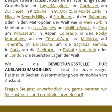
beispielsweise Häuser, Apartments, Wohnungen oder
Grundstücke am
Lago Maggiore
, am
Gardasee
, am
Zürichsee
, in
Kitzbühel
, in
St. Moritz
, in
Monte Carlo
, in
Nizza
, in
Beverly Hills
, auf
Sardinien
, auf den
Bahamas
,
oder in den Metropolen der Welt wie in
New York
in
Manhattan, in
Los Angeles
am
Malibu-Beach
, in
Rom
am
Kolosseum
, in Aspen
Colorado
in den
Rocky
Mountains
, an der
Côte d’Azur
, auf
Mallorca
, auf
Teneriffa
, in
Barcelona
um die
Sagrada Familia
,
in
Paris
um die
Eifelturm
, in
Dubai
/
Jumeirah
oder
in
London
die teuersten Lagen der Welt.
Wir – die
BEWERTUNGSSTELLE FÜR
AUSLANDSIMMOBILIEN
– sind Ihr zuverlässiger
Partner in Sachen Wertermittlung von Immobilien im
Ausland.
Fragen Sie jetzt unverbindlich an, gerne beraten wir
Sie kostenfrei und ermitteln Ihren Bedarf!