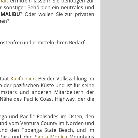
haft
ermitteln lassen? Sie benötigen zur
r sonstiger Behörden ein neutrales und
n
MALIBU
? Oder wollen Sie zur privaten
nen?
kostenfrei und ermitteln Ihren Bedarf!
staat
Kalifornien
. Bei der Volkszählung im
n der pazifischen Küste und ist für seine
ilmstars und anderen Mitarbeitern der
Nähe des Pacific Coast Highway, der die
ga und Pacific Palisades im Osten, den
 und vom Ventura County im Norden und
 und den Topanga State Beach, und im
e Park und den
Santa Monica
Mountains