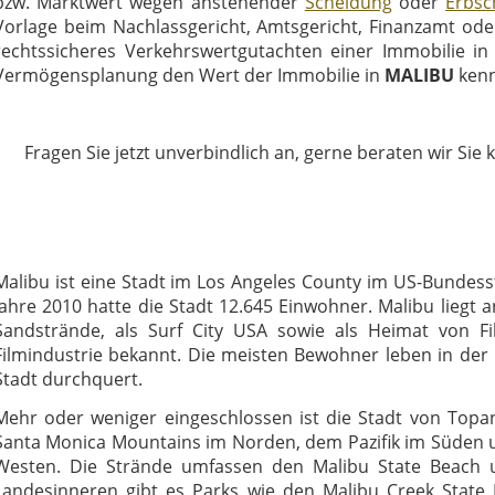
bzw. Marktwert wegen anstehender
Scheidung
oder
Erbsc
Vorlage beim Nachlassgericht, Amtsgericht, Finanzamt ode
rechtssicheres Verkehrswertgutachten einer Immobilie i
Vermögensplanung den Wert der Immobilie in
MALIBU
ken
Fragen Sie jetzt unverbindlich an, gerne beraten wir Sie 
Malibu ist eine Stadt im Los Angeles County im US-Bundes
Jahre 2010 hatte die Stadt 12.645 Einwohner. Malibu liegt a
Sandstrände, als Surf City USA sowie als Heimat von F
Filmindustrie bekannt. Die meisten Bewohner leben in der 
Stadt durchquert.
Mehr oder weniger eingeschlossen ist die Stadt von Topan
Santa Monica Mountains im Norden, dem Pazifik im Süden
Westen. Die Strände umfassen den Malibu State Beach
Landesinneren gibt es Parks wie den Malibu Creek Stat