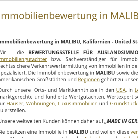
Immobilienbewertung in MALIBU
Immobilienbewertung in MALIBU, Kalifornien - United St
Wir – die
BEWERTUNGSSTELLE FÜR AUSLANDSIMMO
Immobiliengutachter
bzw. Sachverständiger für Immobi
rechtssichere Verkehrswertermittlung von Immobilien in d
spezialisiert. Die Immobilienbewertung in
MALIBU
sowie die
amerikanischen Großstädten und
Regionen
gehört zu unse
Durch unsere Orts- und Marktkenntnisse in den
USA
, in
L
marktgerechte und fundierte Wertgutachten, Wertexpertis
für
Häuser
,
Wohnungen,
Luxusimmobilien
und
Grundstück
zu erstellen.
Unsere weltweiten Kunden können daher auf
„MADE IN GE
Sie besitzen eine Immobilie in
MALIBU
und wollen diese
ve