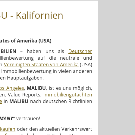
 - Kalifornien
ates of Amerika (USA)
BILIEN
– haben uns als
Deutscher
lienbewertung auf die neutrale und
en
Vereinigten Staaten von Amerika
(USA)
 Immobilienbewertung in vielen anderen
ren Hauptaufgaben.
os Angeles
,
MALIBU
, ist es uns möglich,
en, Value Reports,
Immobiliengutachten
e
in
MALIBU
nach deutschen Richtlinien
RMANY“
vertrauen!
rkaufen
oder den aktuellen Verkehrswert