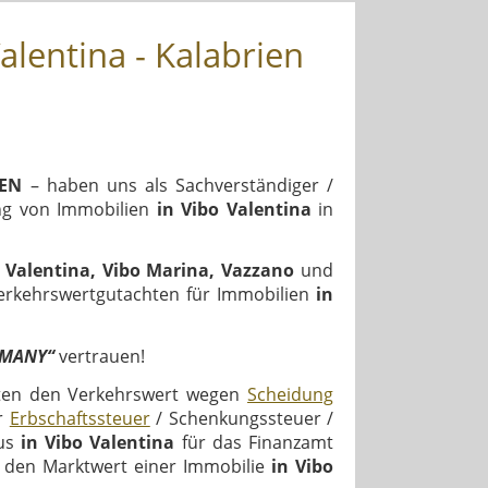
lentina - Kalabrien
IEN
– haben uns als Sachverständiger /
ung von Immobilien
in Vibo Valentina
in
 Valentina, Vibo Marina, Vazzano
und
Verkehrswertgutachten für Immobilien
in
RMANY“
vertrauen!
en den Verkehrswert wegen
Scheidung
er
Erbschaftssteuer
/ Schenkungssteuer /
aus
in Vibo Valentina
für das Finanzamt
 den Marktwert einer Immobilie
in Vibo