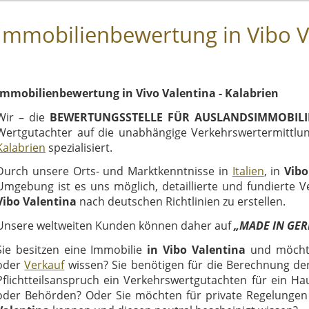
Immobilienbewertung in Vibo Va
Immobilienbewertung in Vivo Valentina - Kalabrien
Wir – die
BEWERTUNGSSTELLE FÜR AUSLANDSIMMOBIL
Wertgutachter auf die unabhängige Verkehrswertermittl
Kalabrien
spezialisiert.
Durch unsere Orts- und Marktkenntnisse in
Italien
, in
Vibo
Umgebung ist es uns möglich, detaillierte und fundierte 
Vibo Valentina
nach deutschen Richtlinien zu erstellen.
Unsere weltweiten Kunden können daher auf
„MADE IN GE
Sie besitzen eine Immobilie
in
Vibo Valentina
und möcht
oder
Verkauf
wissen? Sie benötigen für die Berechnung d
Pflichtteilsanspruch ein Verkehrswertgutachten für ein H
oder Behörden? Oder Sie möchten für private Regelungen