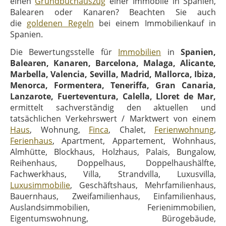
einen
Grundbuchauszug
einer Immobile in Spanien,
Balearen oder Kanaren? Beachten Sie auch
die
goldenen Regeln
bei einem Immobilienkauf in
Spanien.
Die Bewertungsstelle für
Immobilien
in
Spanien,
Balearen, Kanaren, Barcelona, Malaga, Alicante,
Marbella, Valencia, Sevilla, Madrid, Mallorca, Ibiza,
Menorca, Formentera, Teneriffa, Gran Canaria,
Lanzarote, Fuerteventura, Calella, Lloret de Mar,
ermittelt sachverständig den aktuellen und
tatsächlichen Verkehrswert / Marktwert von einem
Haus
, Wohnung,
Finca
, Chalet,
Ferienwohnung
,
Ferienhaus
, Apartment, Appartement, Wohnhaus,
Almhütte, Blockhaus, Holzhaus, Palais, Bungalow,
Reihenhaus, Doppelhaus, Doppelhaushälfte,
Fachwerkhaus, Villa, Strandvilla, Luxusvilla,
Luxusimmobilie
, Geschäftshaus, Mehrfamilienhaus,
Bauernhaus, Zweifamilienhaus, Einfamilienhaus,
Auslandsimmobilien, Ferienimmobilien,
Eigentumswohnung, Bürogebäude,