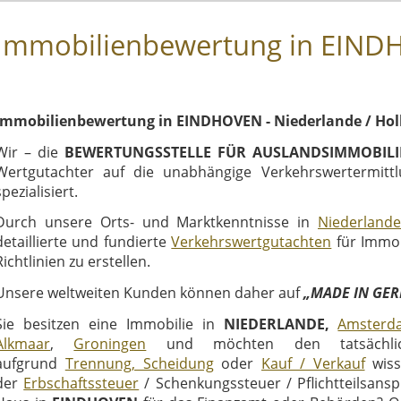
Immobilienbewertung in EIND
Immobilienbewertung in EINDHOVEN - Niederlande / Hol
Wir – die
BEWERTUNGSSTELLE FÜR AUSLANDSIMMOBIL
Wertgutachter auf die unabhängige Verkehrswertermit
spezialisiert.
Durch unsere Orts- und Marktkenntnisse in
Niederlande
detaillierte und fundierte
Verkehrswertgutachten
für Immob
Richtlinien zu erstellen.
Unsere weltweiten Kunden können daher auf
„MADE IN GE
Sie besitzen eine Immobilie in
NIEDERLANDE,
Amsterd
Alkmaar
,
Groningen
und möchten den tatsächlic
aufgrund
Trennung, Scheidung
oder
Kauf / Verkauf
wiss
der
Erbschaftssteuer
/ Schenkungssteuer / Pflichtteilsans