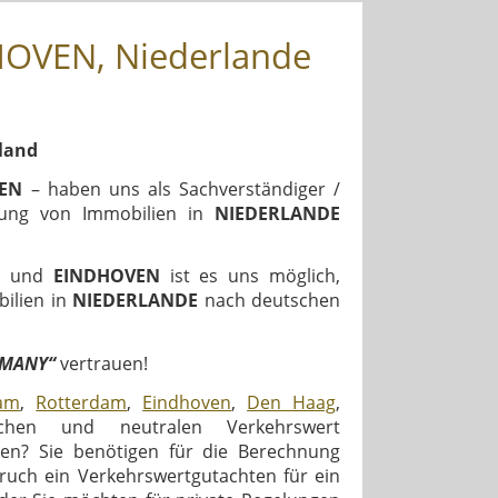
HOVEN, Niederlande
land
IEN
– haben uns als Sachverständiger /
tlung von Immobilien in
NIEDERLANDE
und
EINDHOVEN
ist es uns möglich,
ilien in
NIEDERLANDE
nach deutschen
RMANY“
vertrauen!
am
,
Rotterdam
,
Eindhoven
,
Den Haag
,
hen und neutralen Verkehrswert
en? Sie benötigen für die Berechnung
pruch ein Verkehrswertgutachten für ein